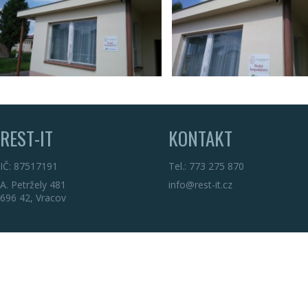
REST-IT
KONTAKT
IČ: 87517191
Tel.: 773 275 870
A. Petržely 481
info@rest-it.cz
696 42, Vracov